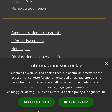
Leggi le FAQ
Richiesta assistenza
Amministrazione trasparente
Informativa privacy
Note legali
Dichiarazione di accessibilità
×
Informazioni sui cookie
Questo sito web utilizza cookie tecnici e assimilati strettamente
necessari al corretto funzionamento e alla navigazione del sito,
RSS
Copyright © 2026 • Comune di
nonché un cookie tecnico analitico al solo fine di elaborare
Accessibilità
informazioni statistiche, aggregate e anonime.
Montefortino • Powered by
Per maggiori dettagli, può consultare la cookie policy al seguente
link
Privacy
Municipium
Accesso
•
Cookie
redazione
RIFIUTA TUTTO
ACCETTA TUTTO
Mappa del sito