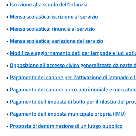
•
Iscrizione alla scuola dell'infanzia
•
Mensa scolastica: iscrizione al servizio
•
Mensa scolastica: rinuncia al servizio
•
Mensa scolastica: variazione del servizio
•
Modifica e aggiornamento dati per lampade e luci votiv
•
Opposizione all'accesso civico generalizzato da parte d
•
Pagamento del canone per l'attivazione di lampade e lu
•
Pagamento del canone unico patrimoniale e mercatal
•
Pagamento dell'imposta di bollo per il rilascio del pr
•
Pagamento dell'imposta municipale propria (IMU)
•
Proposta di denominazione di un luogo pubblico