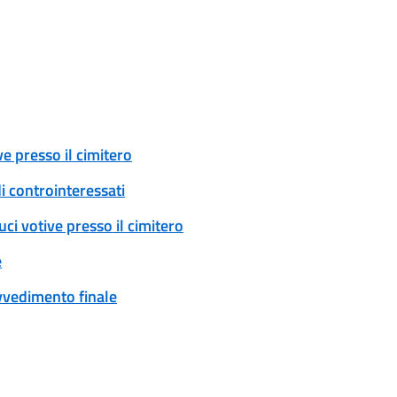
e presso il cimitero
i controinteressati
ci votive presso il cimitero
e
ovvedimento finale