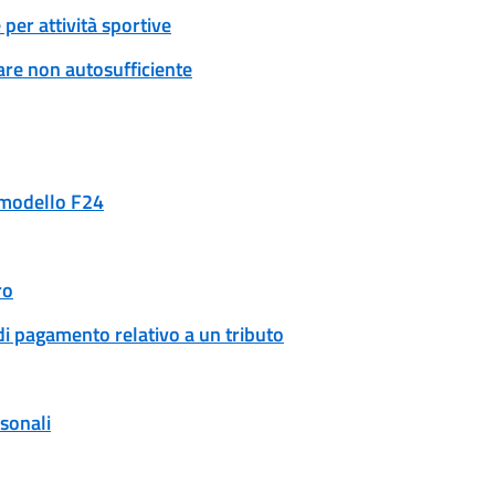
per attività sportive
are non autosufficiente
n modello F24
ro
di pagamento relativo a un tributo
rsonali