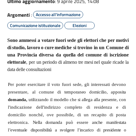
Ultimo aggiornamento
: 9 aprile 2025, 14:08
Argomenti
:
Accesso all'informazione
Comunicazione istituzionale
Elezioni
Sono
ammessi
a
votare
fuori
sede
gli
elettori
che
per
motivi
di
studio,
lavoro
o
cure
mediche si trovino in un Comune di
una Provincia diversa da quella del comune di iscrizione
elettorale
, per un periodo
di
almeno
tre
mesi
nel
quale
ricade
la
data
delle
consultazioni
Per poter esercitare il voto fuori sede, gli interessati devono
presentare, al comune di
temporaneo
domicilio, apposita
domanda,
utilizzando
il
modello che
si
allega
alla
presente
,
con
l'indicazione dell'indirizzo
completo di residenza e
di
domicilio nonché, ove
possibile, di un recapito di posta
elettronica.
Nella domanda
può essere
anche
manifestata
l’eventuale
disponibilità
a svolgere l’incarico
di
presidente
o