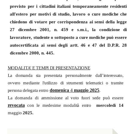
previsto per i cittadini italiani temporaneamente residenti
all'estero per motivi di studio, lavoro o cure mediche che
chiedono di votare per corrispondenza ai sensi della legge
27 dicembre 2001, n. 459 e s.m.i., la condizione di
lavoratore, studente o sottoposto a cure mediche può essere
autocertificata ai sensi degli artt. 46 e 47 del D.P.R. 28
dicembre 2000, n. 445.
MODALITA’ E TEMPI DI PRESENTAZIONE
La
domanda
sia
presentata personalmente
dall’interessato,
ovvero mediante l'utilizzo di
strumenti telematici o
tramite
domenica
4
maggio 2025
persona delegata
entro
.
La domanda di
ammissione
al
voto
fuori
sede
può
essere
revocata
con
le
medesime
modalità
entro
mercoledì
14
maggio
2025.