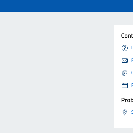
Cont
Prob