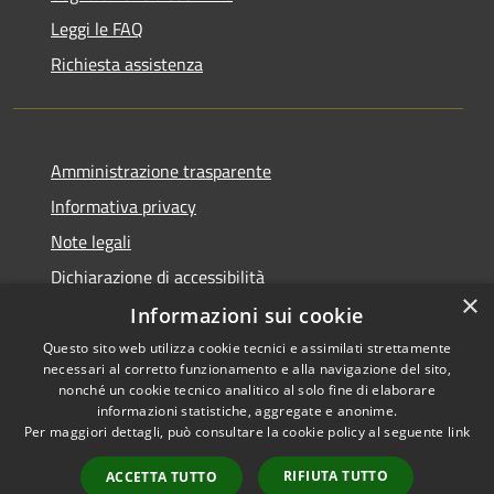
Leggi le FAQ
Richiesta assistenza
Amministrazione trasparente
Informativa privacy
Note legali
Dichiarazione di accessibilità
×
Informazioni sui cookie
Questo sito web utilizza cookie tecnici e assimilati strettamente
necessari al corretto funzionamento e alla navigazione del sito,
RSS
Copyright © 2026 • Comune di
nonché un cookie tecnico analitico al solo fine di elaborare
Accessibilità
informazioni statistiche, aggregate e anonime.
Montefortino • Powered by
Per maggiori dettagli, può consultare la cookie policy al seguente
link
Privacy
Municipium
Accesso
•
Cookie
redazione
RIFIUTA TUTTO
ACCETTA TUTTO
Mappa del sito