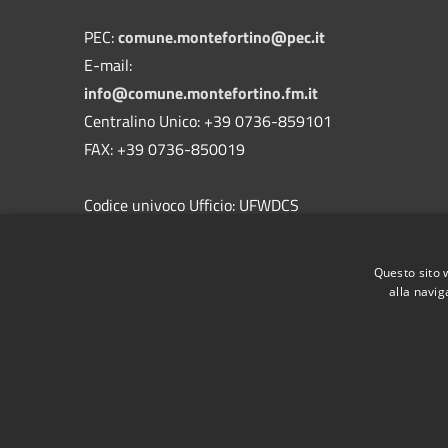
PEC:
comune.montefortino@pec.it
E-mail:
info@comune.montefortino.fm.it
Centralino Unico: +39 0736-859101
FAX: +39 0736-850019
Codice univoco Ufficio: UFWDCS
Codice IPA: c_f509
Questo sito 
alla navig
RSS
Accessibilità
Privacy
Cookie
Mappa de