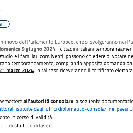
5
ni
il rinnovo del Parlamento Europeo, che si svolgeranno nei P
 domenica 9 giugno 2024
, i
cittadini Italiani temporaneamente
udio e i familiari conviventi, possono chiedere di votare nei 
morano temporaneamente, compilando apposita domanda da t
21 marzo 2024
. In tal caso riceveranno il certificato elettor
trasmettere
all'autorità consolare
la seguente documentazi
torali istituite dagli uffici diplomatico-consolari nei paesi 
nto in corso di validità
i di studio o di lavoro.