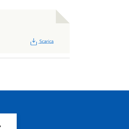
PDF
Scarica
?