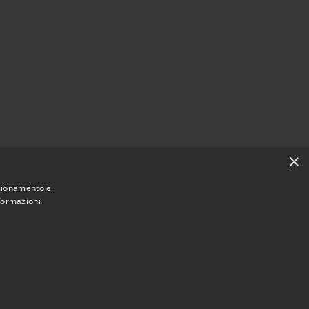
×
nzionamento e
nformazioni
Municipium
Accesso
mune di Montefortino • Powered by
•
redazione