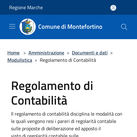
Salta al contenuto principale
Regione Marche
Comune di Montefortino
Home
>
Amministrazione
>
Documenti e dati
>
Modulistica
>
Regolamento di Contabilità
Regolamento di
Contabilità
Il regolamento di contabilità disciplina le modalità con
le quali vengono resi i pareri di regolarità contabile
sulle proposte di deliberazione ed apposto il
visto di regolarità contabile sulle