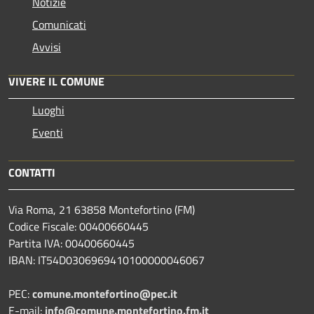
Notizie
Comunicati
Avvisi
VIVERE IL COMUNE
Luoghi
Eventi
CONTATTI
Via Roma, 21 63858 Montefortino (FM)
Codice Fiscale: 00400660445
Partita IVA: 00400660445
IBAN: IT54D0306969410100000046067
PEC:
comune.montefortino@pec.it
E-mail:
info@comune.montefortino.fm.it